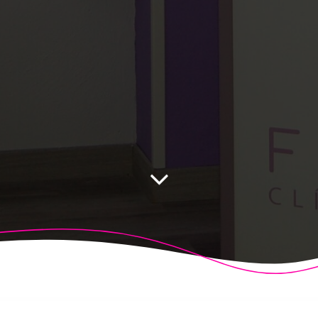
 Fisioalcón. Construido utilizando WordPress y el
Highligh