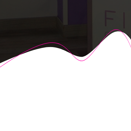
© 2026 Fisioalcón. Construido utilizando WordPress y el
Highlight Theme