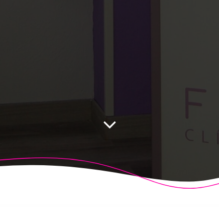
 Fisioalcón. Construido utilizando WordPress y el
Highligh