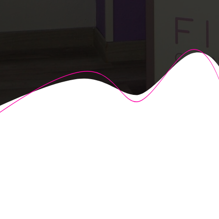
© 2026 Fisioalcón. Construido utilizando WordPress y el
Highlight Theme