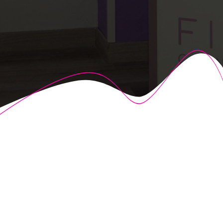
© 2026 Fisioalcón. Construido utilizando WordPress y el
Highlight Theme