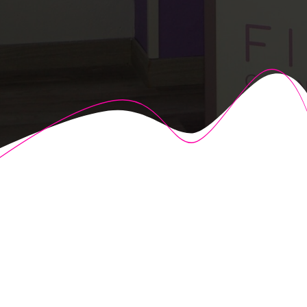
© 2026 Fisioalcón. Construido utilizando WordPress y el
Highlight Theme