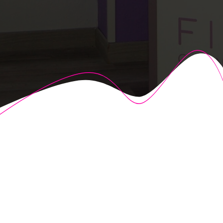
© 2026 Fisioalcón. Construido utilizando WordPress y el
Highlight Theme