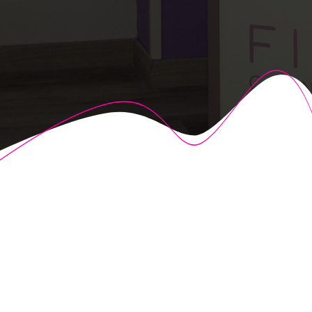
© 2026 Fisioalcón. Construido utilizando WordPress y el
Highlight Theme