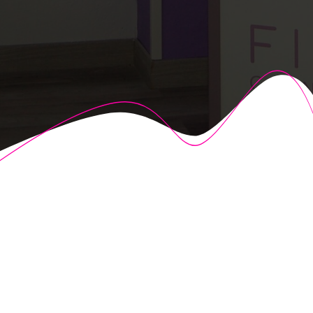
© 2026 Fisioalcón. Construido utilizando WordPress y el
Highlight Theme