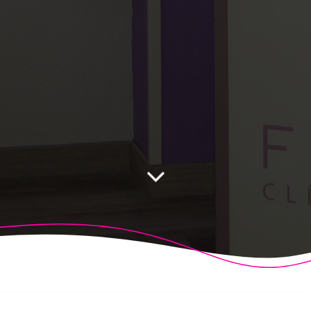
 Fisioalcón. Construido utilizando WordPress y el
Highligh