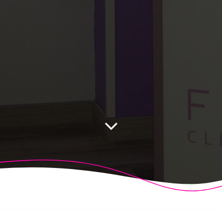
 Fisioalcón. Construido utilizando WordPress y el
Highligh