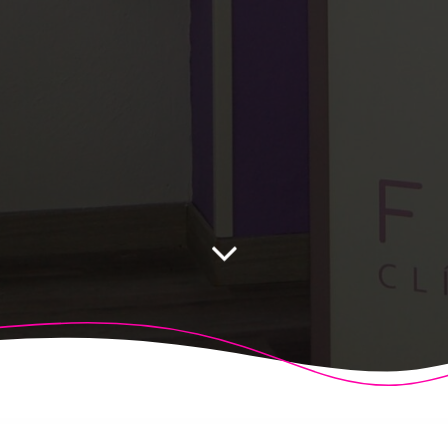
 Fisioalcón. Construido utilizando WordPress y el
Highligh