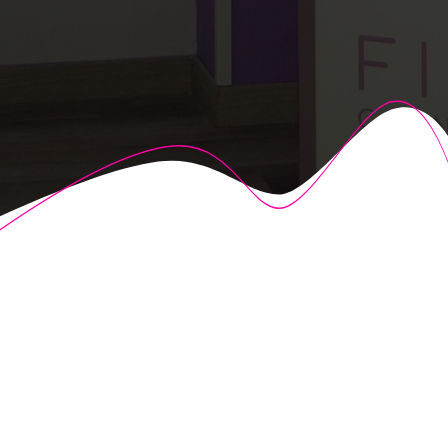
© 2026 Fisioalcón. Construido utilizando WordPress y el
Highlight Theme