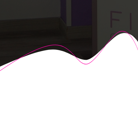
© 2026 Fisioalcón. Construido utilizando WordPress y el
Highlight Theme