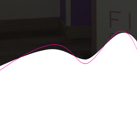
© 2026 Fisioalcón. Construido utilizando WordPress y el
Highlight Theme