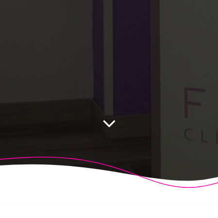
 Fisioalcón. Construido utilizando WordPress y el
Highligh