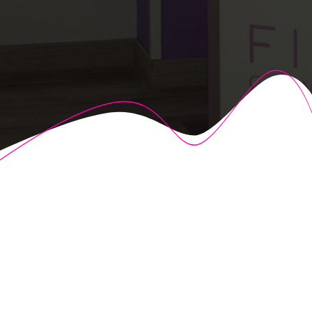
© 2026 Fisioalcón. Construido utilizando WordPress y el
Highlight Theme