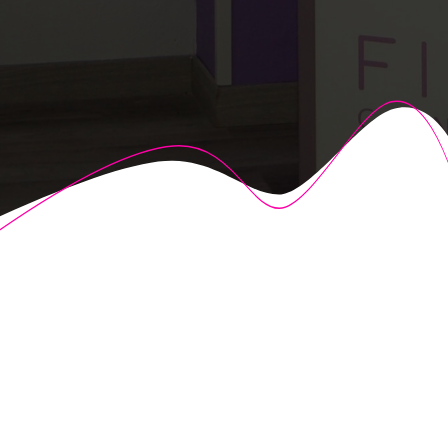
© 2026 Fisioalcón. Construido utilizando WordPress y el
Highlight Theme