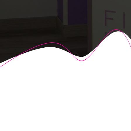
© 2026 Fisioalcón. Construido utilizando WordPress y el
Highlight Theme