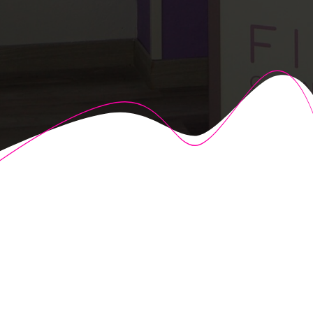
© 2026 Fisioalcón. Construido utilizando WordPress y el
Highlight Theme