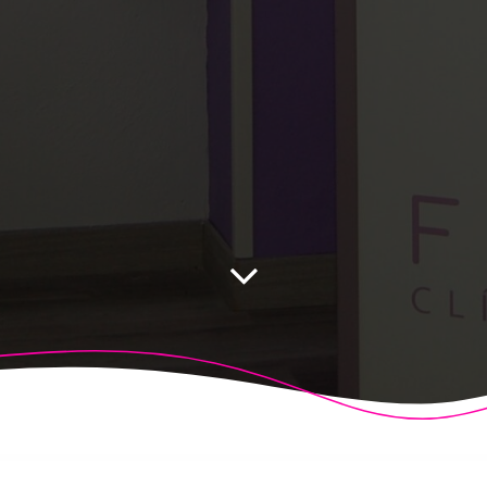
 Fisioalcón. Construido utilizando WordPress y el
Highligh