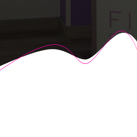
© 2026 Fisioalcón. Construido utilizando WordPress y el
Highlight Theme