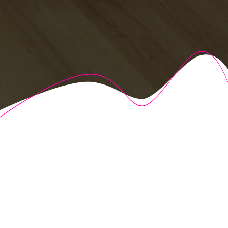
© 2026 Fisioalcón. Construido utilizando WordPress y el
Highlight Theme