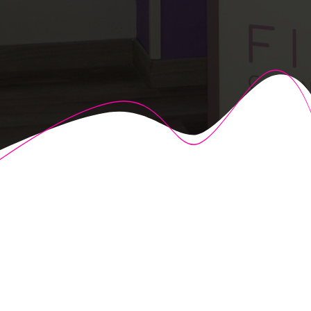
© 2026 Fisioalcón. Construido utilizando WordPress y el
Highlight Theme