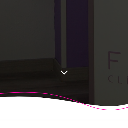
 Fisioalcón. Construido utilizando WordPress y el
Highligh