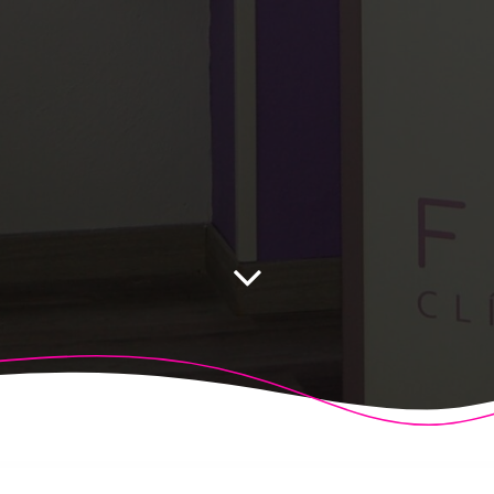
 Fisioalcón. Construido utilizando WordPress y el
Highligh