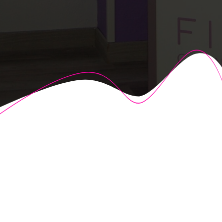
© 2026 Fisioalcón. Construido utilizando WordPress y el
Highlight Theme