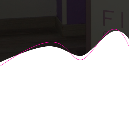
© 2026 Fisioalcón. Construido utilizando WordPress y el
Highlight Theme