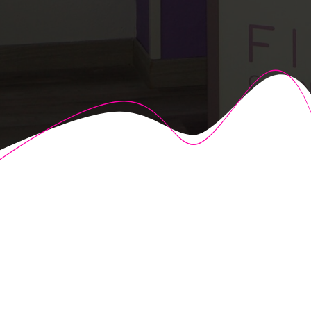
© 2026 Fisioalcón. Construido utilizando WordPress y el
Highlight Theme