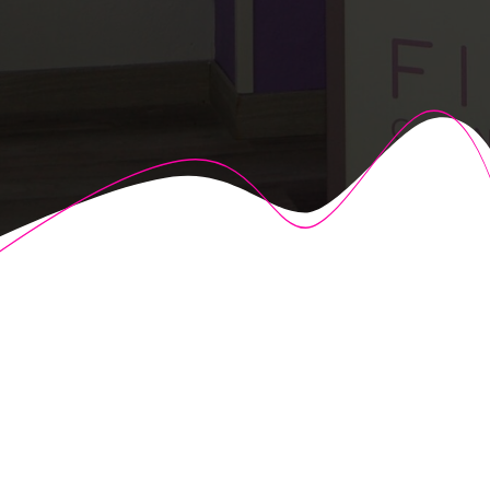
© 2026 Fisioalcón. Construido utilizando WordPress y el
Highlight Theme