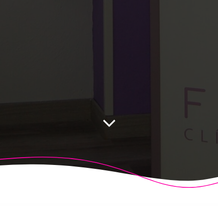
 Fisioalcón. Construido utilizando WordPress y el
Highligh