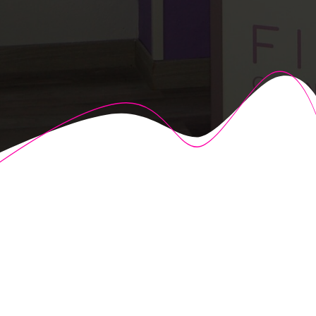
© 2026 Fisioalcón. Construido utilizando WordPress y el
Highlight Theme