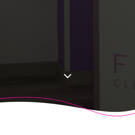
 Fisioalcón. Construido utilizando WordPress y el
Highligh