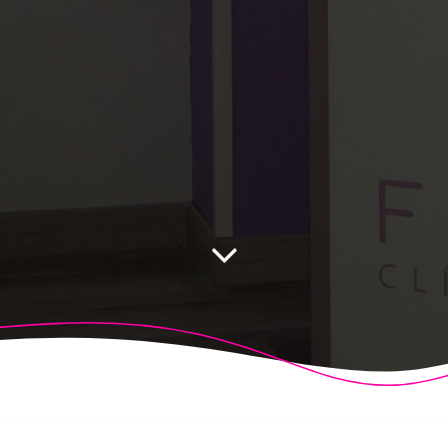
 Fisioalcón. Construido utilizando WordPress y el
Highligh