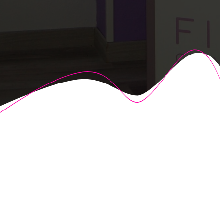
© 2026 Fisioalcón. Construido utilizando WordPress y el
Highlight Theme