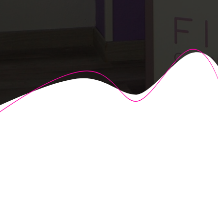
© 2026 Fisioalcón. Construido utilizando WordPress y el
Highlight Theme