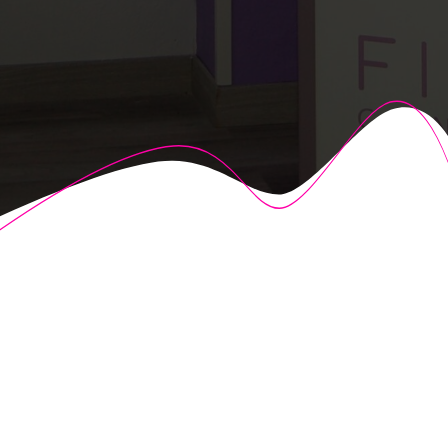
© 2026 Fisioalcón. Construido utilizando WordPress y el
Highlight Theme