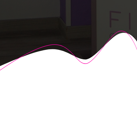
© 2026 Fisioalcón. Construido utilizando WordPress y el
Highlight Theme