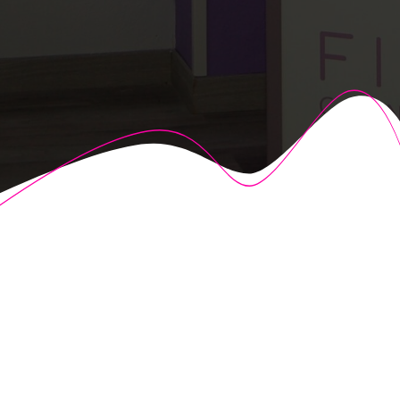
© 2026 Fisioalcón. Construido utilizando WordPress y el
Highlight Theme