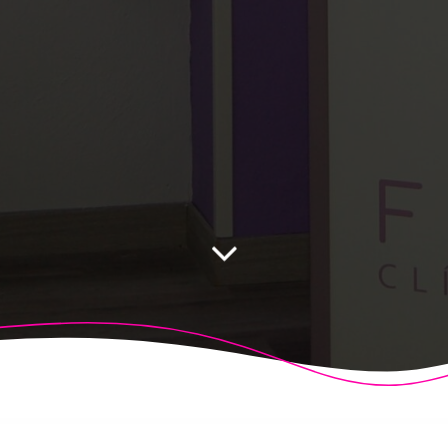
 Fisioalcón. Construido utilizando WordPress y el
Highligh