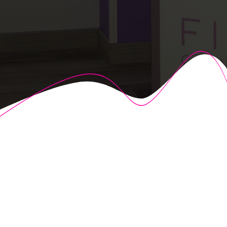
© 2026 Fisioalcón. Construido utilizando WordPress y el
Highlight Theme