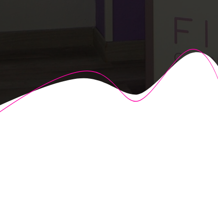
© 2026 Fisioalcón. Construido utilizando WordPress y el
Highlight Theme