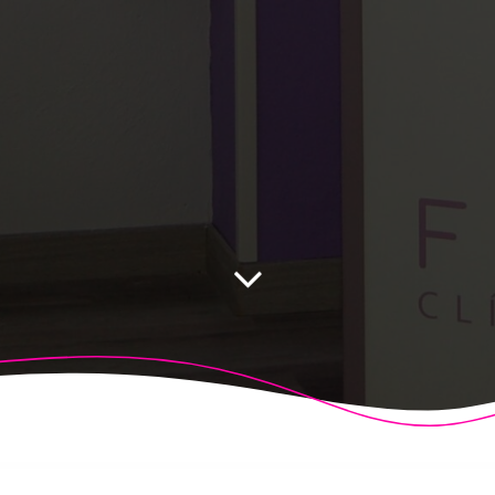
 Fisioalcón. Construido utilizando WordPress y el
Highligh