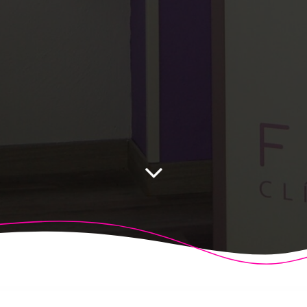
 Fisioalcón. Construido utilizando WordPress y el
Highligh