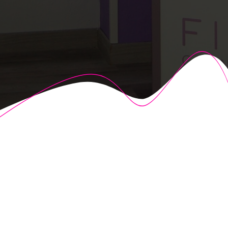
© 2026 Fisioalcón. Construido utilizando WordPress y el
Highlight Theme