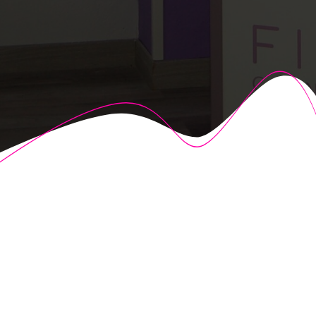
© 2026 Fisioalcón. Construido utilizando WordPress y el
Highlight Theme