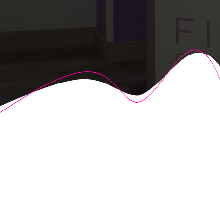
© 2026 Fisioalcón. Construido utilizando WordPress y el
Highlight Theme