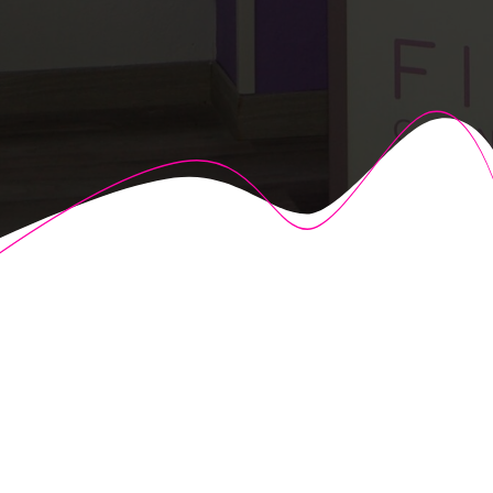
© 2026 Fisioalcón. Construido utilizando WordPress y el
Highlight Theme