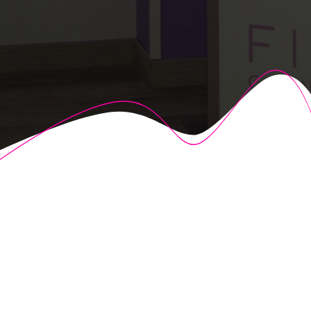
© 2026 Fisioalcón. Construido utilizando WordPress y el
Highlight Theme