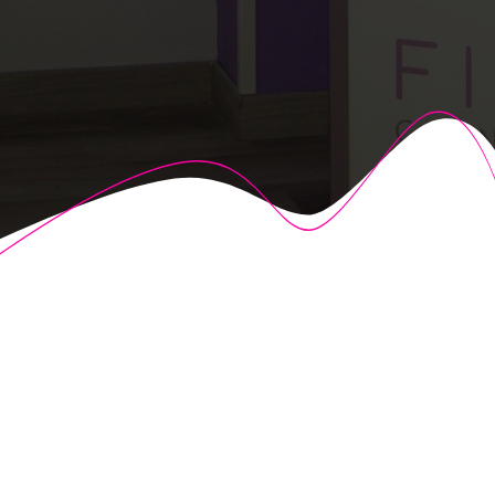
© 2026 Fisioalcón. Construido utilizando WordPress y el
Highlight Theme